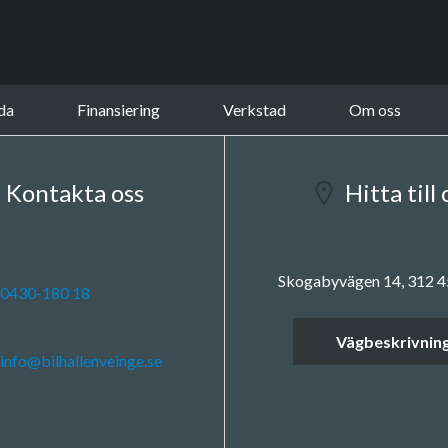
da
Finansiering
Verkstad
Om oss
Kontakta oss
Hitta till 
Skogabyvägen 14, 312 4
0430-180 18
Vägbeskrivnin
info@bilhallenveinge.se